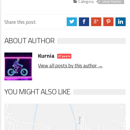
Category
Lokasi Reseller
Share this post:
a
b
c
d
j
ABOUT AUTHOR
Kurnia
37 posts
View all posts by this author →
YOU MIGHT ALSO LIKE