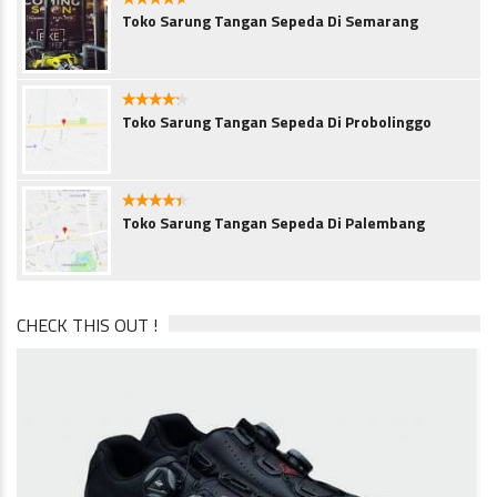
4.5
Toko Sarung Tangan Sepeda Di Semarang
4.1
Toko Sarung Tangan Sepeda Di Probolinggo
4.3
Toko Sarung Tangan Sepeda Di Palembang
CHECK THIS OUT !