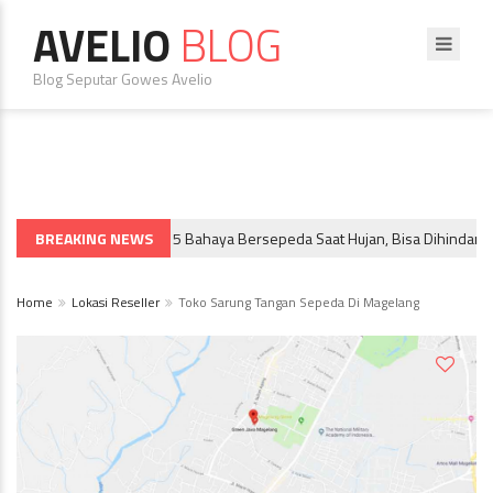
AVELIO
BLOG
Blog Seputar Gowes Avelio
BREAKING NEWS
5 Bahaya Bersepeda Saat Hujan, Bisa Dihindari Sek
SPORTIF & BIKE TRAVEL
Home
Lokasi Reseller
Toko Sarung Tangan Sepeda Di Magelang