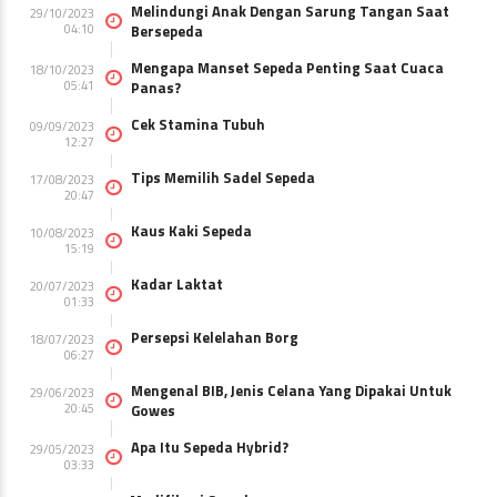
Melindungi Anak Dengan Sarung Tangan Saat
29/10/2023
04:10
Bersepeda
Mengapa Manset Sepeda Penting Saat Cuaca
18/10/2023
05:41
Panas?
Cek Stamina Tubuh
09/09/2023
12:27
Tips Memilih Sadel Sepeda
17/08/2023
20:47
Kaus Kaki Sepeda
10/08/2023
15:19
Kadar Laktat
20/07/2023
01:33
Persepsi Kelelahan Borg
18/07/2023
06:27
Mengenal BIB, Jenis Celana Yang Dipakai Untuk
29/06/2023
20:45
Gowes
Apa Itu Sepeda Hybrid?
29/05/2023
03:33