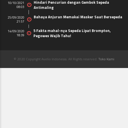
Hindari Pencurian dengan Gembok Sepeda
10/10/2021
08:03
Antimaling
Bahaya Anjuran Memakai Masker Saat Bersepeda
25/09/2020
21:57
5 Fakta mahal-nya Sepeda Lipat Brompton,
14/09/2020
18:39
Pegowes Wajib Tahu!
© 2020 Copyright Avelio Indonesia. All Rights reserved.
Toko Kami