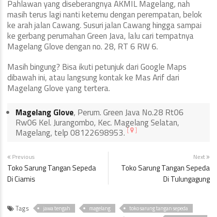
Pahlawan yang diseberangnya AKMIL Magelang, nah
masih terus lagi nanti ketemu dengan perempatan, belok
ke arah jalan Cawang. Susuri jalan Cawang hingga sampai
ke gerbang perumahan Green Java, lalu cari tempatnya
Magelang Glove dengan no. 28, RT 6 RW 6.
Masih bingung? Bisa ikuti petunjuk dari Google Maps
dibawah ini, atau langsung kontak ke Mas Arif dari
Magelang Glove yang tertera.
Magelang Glove
, Perum. Green Java No.28 Rt06
Rw06 Kel. Jurangombo, Kec. Magelang Selatan,
[
]
Magelang, telp 08122698953.
Previous
Next
Toko Sarung Tangan Sepeda
Toko Sarung Tangan Sepeda
Di Ciamis
Di Tulungagung
Tags
jawa tengah
magelang
toko sarung tangan sepeda