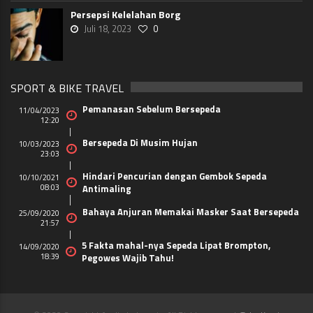
Persepsi Kelelahan Borg
Juli 18, 2023
0
SPORT & BIKE TRAVEL
Pemanasan Sebelum Bersepeda
11/04/2023
12:20
Bersepeda Di Musim Hujan
10/03/2023
23:03
Hindari Pencurian dengan Gembok Sepeda
10/10/2021
08:03
Antimaling
Bahaya Anjuran Memakai Masker Saat Bersepeda
25/09/2020
21:57
5 Fakta mahal-nya Sepeda Lipat Brompton,
14/09/2020
18:39
Pegowes Wajib Tahu!