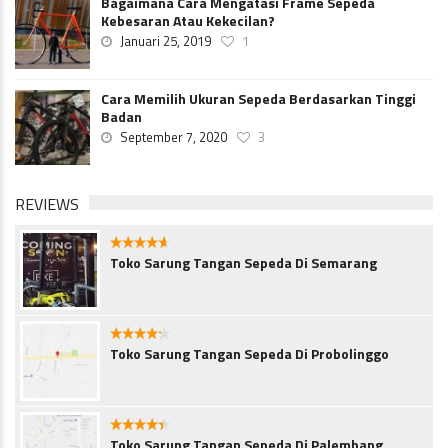
Bagaimana Cara Mengatasi Frame Sepeda
Kebesaran Atau Kekecilan?
Januari 25, 2019
1
Cara Memilih Ukuran Sepeda Berdasarkan Tinggi
Badan
September 7, 2020
3
REVIEWS
4.5
Toko Sarung Tangan Sepeda Di Semarang
4.1
Toko Sarung Tangan Sepeda Di Probolinggo
4.3
Toko Sarung Tangan Sepeda Di Palembang