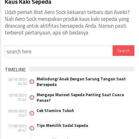
Kaus Kaki Sepeda
Udah pernah lihat Aero Sock keluaran terbaru dari Avelio?
Nah Aero Sock merupakan produk kaus kaki sepeda yang
dirancang untuk aktifitas bersepeda Anda. Namun pasti
terbersit pertanyaan, apa sih bedanya
TIMELINE
Melindungi Anak Dengan Sarung Tangan Saat
29/10/2023
04:10
Bersepeda
Mengapa Manset Sepeda Penting Saat Cuaca
18/10/2023
05:41
Panas?
Cek Stamina Tubuh
09/09/2023
12:27
Tips Memilih Sadel Sepeda
17/08/2023
20:47