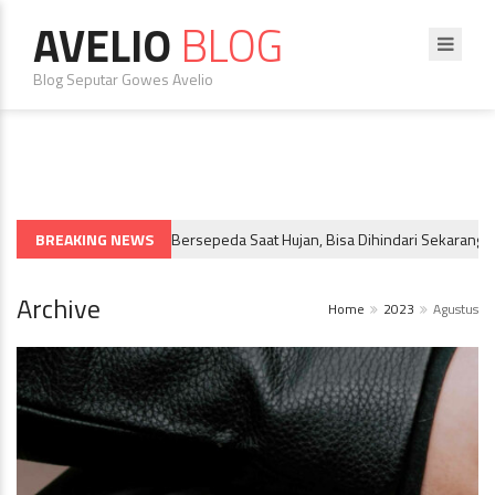
AVELIO
BLOG
Blog Seputar Gowes Avelio
BREAKING NEWS
5 Bahaya Bersepeda Saat Hujan, Bisa Dihindari Sekarang!
IF & BIKE TRAVEL
Archive
Home
2023
Agustus