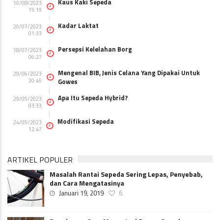
Kaus Kaki Sepeda
10/08/2023
15:19
Kadar Laktat
20/07/2023
01:33
Persepsi Kelelahan Borg
18/07/2023
06:27
Mengenal BIB, Jenis Celana Yang Dipakai Untuk
29/06/2023
20:45
Gowes
Apa Itu Sepeda Hybrid?
29/05/2023
03:33
Modifikasi Sepeda
24/05/2023
12:47
ARTIKEL POPULER
Masalah Rantai Sepeda Sering Lepas, Penyebab,
dan Cara Mengatasinya
Januari 19, 2019
6