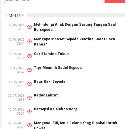
TIMELINE
Melindungi Anak Dengan Sarung Tangan Saat
29/10/2023
04:10
Bersepeda
Mengapa Manset Sepeda Penting Saat Cuaca
18/10/2023
05:41
Panas?
Cek Stamina Tubuh
09/09/2023
12:27
Tips Memilih Sadel Sepeda
17/08/2023
20:47
Kaus Kaki Sepeda
10/08/2023
15:19
Kadar Laktat
20/07/2023
01:33
Persepsi Kelelahan Borg
18/07/2023
06:27
Mengenal BIB, Jenis Celana Yang Dipakai Untuk
29/06/2023
20:45
Gowes