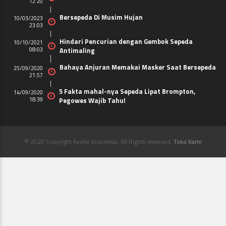
12:20
Bersepeda Di Musim Hujan
10/03/2023
23:03
Hindari Pencurian dengan Gembok Sepeda
10/10/2021
08:03
Antimaling
Bahaya Anjuran Memakai Masker Saat Bersepeda
25/09/2020
21:57
5 Fakta mahal-nya Sepeda Lipat Brompton,
14/09/2020
18:39
Pegowes Wajib Tahu!
© 2020 Copyright Avelio Indonesia. All Rights reserved.
Toko Kami