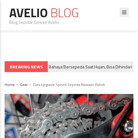
AVELIO
BLOG
Blog Seputar Gowes Avelio
BREAKING NEWS
5 Bahaya Bersepeda Saat Hujan, Bisa Dihindari Sekara
SPORTIF & BIKE TRAVEL
Home
Gear
Cara Upgrade Speed Sepeda Bawaan Pabrik