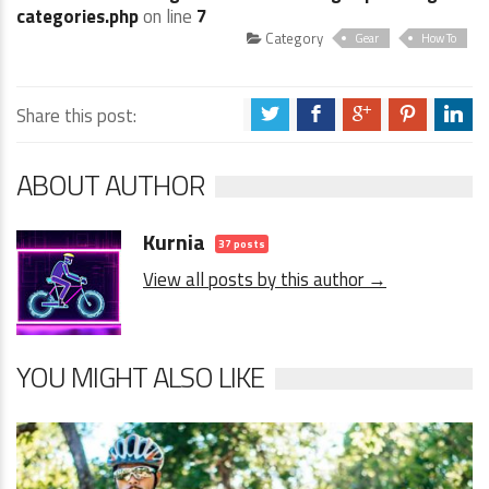
categories.php
on line
7
Category
Gear
How To
Share this post:
a
b
c
d
j
ABOUT AUTHOR
Kurnia
37 posts
View all posts by this author →
YOU MIGHT ALSO LIKE