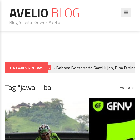
AVELIO
BLOG
Blog Seputar Gowes Avelio
BREAKING NEWS
5 Bahaya Bersepeda Saat Hujan, Bisa Dihindari 
SPORTIF & BIKE TRAVEL
Tag "jawa – bali"
Home