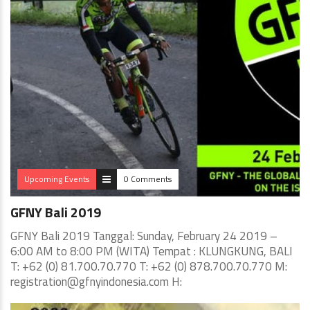
Upcoming Events
0 Comments
GFNY Bali 2019
GFNY Bali 2019 Tanggal: Sunday, February 24 2019 –
6:00 AM to 8:00 PM (WITA) Tempat : KLUNGKUNG, BALI
T: +62 (0) 81.700.70.770 T: +62 (0) 878.700.70.770 M:
registration@gfnyindonesia.com
H: