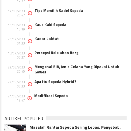
12:27
Tips Memilih Sadel Sepeda
17/08/2023
20:47
Kaus Kaki Sepeda
10/08/2023
15:19
Kadar Laktat
20/07/2023
01:33
Persepsi Kelelahan Borg
18/07/2023
06:27
Mengenal BIB, Jenis Celana Yang Dipakai Untuk
29/06/2023
20:45
Gowes
Apa Itu Sepeda Hybrid?
29/05/2023
03:33
Modifikasi Sepeda
24/05/2023
12:47
ARTIKEL POPULER
Masalah Rantai Sepeda Sering Lepas, Penyebab,