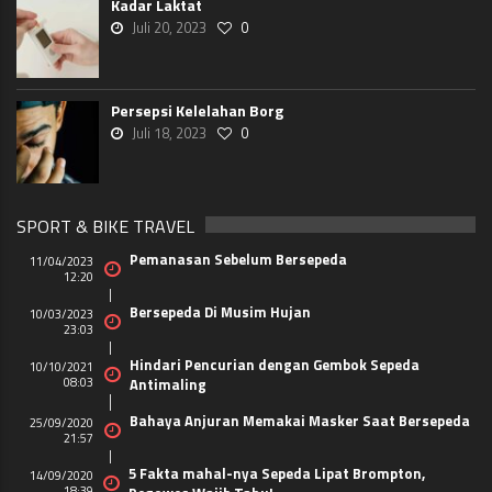
Kadar Laktat
Juli 20, 2023
0
Persepsi Kelelahan Borg
Juli 18, 2023
0
SPORT & BIKE TRAVEL
Pemanasan Sebelum Bersepeda
11/04/2023
12:20
Bersepeda Di Musim Hujan
10/03/2023
23:03
Hindari Pencurian dengan Gembok Sepeda
10/10/2021
08:03
Antimaling
Bahaya Anjuran Memakai Masker Saat Bersepeda
25/09/2020
21:57
5 Fakta mahal-nya Sepeda Lipat Brompton,
14/09/2020
18:39