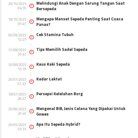
Melindungi Anak Dengan Sarung Tangan Saat
29/10/2023
04:10
Bersepeda
Mengapa Manset Sepeda Penting Saat Cuaca
18/10/2023
05:41
Panas?
Cek Stamina Tubuh
09/09/2023
12:27
Tips Memilih Sadel Sepeda
17/08/2023
20:47
Kaus Kaki Sepeda
10/08/2023
15:19
Kadar Laktat
20/07/2023
01:33
Persepsi Kelelahan Borg
18/07/2023
06:27
Mengenal BIB, Jenis Celana Yang Dipakai Untuk
29/06/2023
20:45
Gowes
Apa Itu Sepeda Hybrid?
29/05/2023
03:33