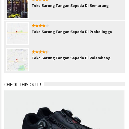
4.5
Toko Sarung Tangan Sepeda Di Semarang
4.1
Toko Sarung Tangan Sepeda Di Probolinggo
4.3
Toko Sarung Tangan Sepeda Di Palembang
CHECK THIS OUT !