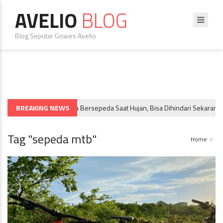
AVELIO
BLOG
Blog Seputar Gowes Avelio
BREAKING NEWS
5 Bahaya Bersepeda Saat Hujan, Bisa Dihindari Sekarang!
RACING
Tag "sepeda mtb"
Home