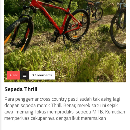
Gear
0 Comments
Sepeda Thrill
Para penggemar cross country pasti sudah tak asing lagi
dengan sepeda merek Thrill. Benar, merek satu ini sejak
awal memang fokus memproduksi sepeda MTB. Kemudian
memperluas cakupannya dengan ikut meramaikan