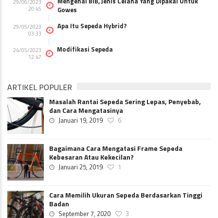
Mengenal BIB, Jenis Celana Yang Dipakai Untuk
29/06/2023
20:45
Gowes
Apa Itu Sepeda Hybrid?
29/05/2023
03:33
Modifikasi Sepeda
24/05/2023
12:47
ARTIKEL POPULER
Masalah Rantai Sepeda Sering Lepas, Penyebab,
dan Cara Mengatasinya
Januari 19, 2019
6
Bagaimana Cara Mengatasi Frame Sepeda
Kebesaran Atau Kekecilan?
Januari 25, 2019
1
Cara Memilih Ukuran Sepeda Berdasarkan Tinggi
Badan
September 7, 2020
3